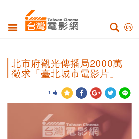
北
市
府
觀
光
北市府觀光傳播局2000萬
傳
徵求「臺北城市電影片」
播
局
1
2000
萬
徵
求