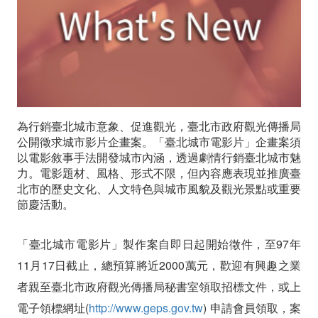
「臺
北
城
市
為行銷臺北城市意象、促進觀光，臺北市政府觀光傳播局
電
公開徵求城市影片企畫案。「臺北城市電影片」企畫案須
影
以電影敘事手法開發城市內涵，透過劇情行銷臺北城市魅
力。電影題材、風格、形式不限，但內容應表現並推廣臺
片」
北市的歷史文化、人文特色與城市風貌及觀光景點或重要
節慶活動。
「臺北城市電影片」製作案自即日起開始徵件，至97年
11月17日截止，總預算將近2000萬元，歡迎有興趣之業
者親至臺北市政府觀光傳播局秘書室領取招標文件，或上
電子領標網址(
http://www.geps.gov.tw
) 申請會員領取，案