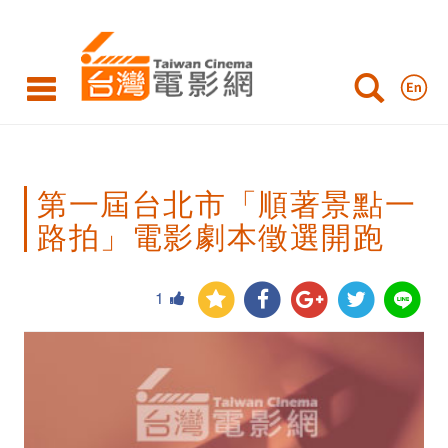
第
一
屆
台
北
第一屆台北市「順著景點一
市
路拍」電影劇本徵選開跑
「順
著
1
景
點
一
路