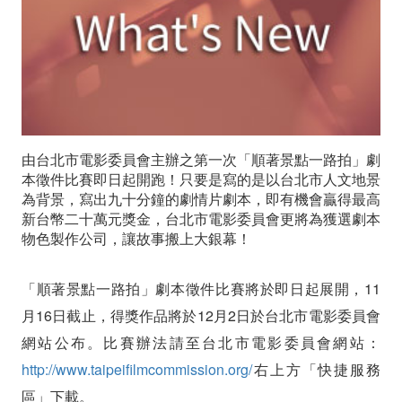
拍」
電
影
劇
由台北市電影委員會主辦之第一次「順著景點一路拍」劇
本
本徵件比賽即日起開跑！只要是寫的是以台北市人文地景
徵
為背景，寫出九十分鐘的劇情片劇本，即有機會贏得最高
新台幣二十萬元獎金，台北市電影委員會更將為獲選劇本
選
物色製作公司，讓故事搬上大銀幕！
開
「順著景點一路拍」劇本徵件比賽將於即日起展開，11
跑
月16日截止，得獎作品將於12月2日於台北市電影委員會
網站公布。比賽辦法請至台北市電影委員會網站：
http://www.taipeifilmcommission.org/
右上方「快捷服務
區」下載。