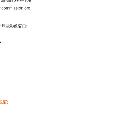
9-3880分機109
lmcommission.org
局電影處窗口:
w
視窗)