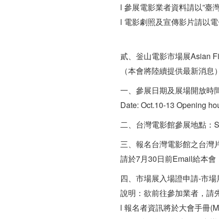
l 參展電影業者資料請以”臺灣電
l 電影劇照及宣傳影片請以
貳、釡山電影市場展Asian Fil
（本會將陸續提供最新消息
一、參展日期及展場開放時間date 
Date: Oct.10-13 Opening ho
二、台灣電影館參展地點：Seacl
三、報名台灣電影館之台灣
請於7月30日前Email給
四、市場展入場證申請-市場展官網：w
說明：欲前往參加業者，請
l 報名者資訊將於大會手冊(Ma