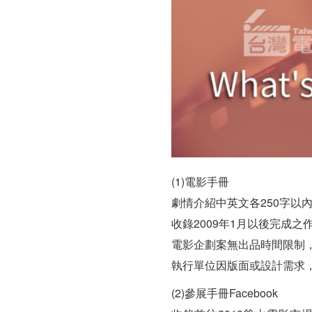
訊-
台
灣
電
影
徵
展
(1)電影手冊
劇情介紹中英文各250字以內
說
收錄2009年1月以後完成之
明
電影企劃案無出品時間限制，
執行單位因版面或設計需求
(2)參展手冊Facebook