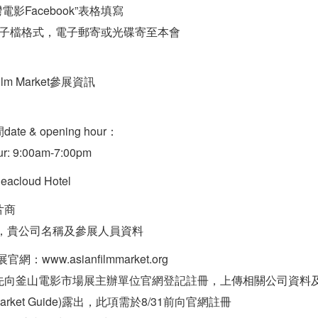
影Facebook”表格填寫
電子檔格式，電子郵寄或光碟寄至本會
m Market參展資訊
）
& opening hour：
ur: 9:00am-7:00pm
oud Hotel
片商
本會，貴公司名稱及參展人員資料
ww.asianfilmmarket.org
先向釜山電影市場展主辦單位官網登記註冊，上傳相關公司資料
rket Guide)露出，此項需於8/31前向官網註冊