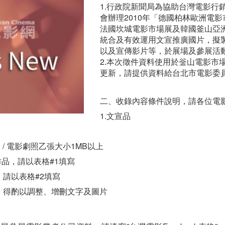
1.行政院新聞局為協助台灣電影行
會辦理2010年「德國柏林歐洲電
法國坎城電影市場展及韓國釜山亞
統合及有效運用文宣推廣國片，擬
以及宣傳影片等，於展場及參展活
2.本次徵件資料使用於釡山電影市
更新，請提供資料給台北市電影委
二、收錄內容條件說明，請各位電
1.文宣品
 / 電影劇照乙張大小1MB以上
作品，請以表格#1填寫
請以表格#2填寫
，得酌以調整、增刪文字及圖片