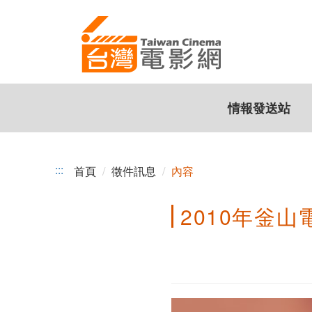
2010
跳
到
年
主
釡
要
內
山
容
情報發送站
電
影
市
:::
首頁
徵件訊息
內容
場
2010年釡
展
徵
展
資