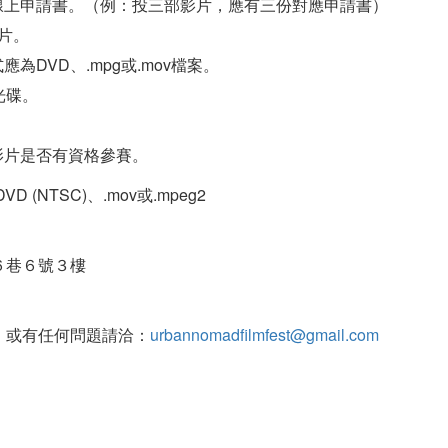
線上申請書。（例：投三部影片，應有三份對應申請書）
影片。
為DVD、.mpg或.mov檔案。
光碟。
影片是否有資格參賽。
(NTSC)、.mov或.mpeg2
６巷６號３樓
，或有任何問題請洽：
urbannomadfilmfest@gmail.com