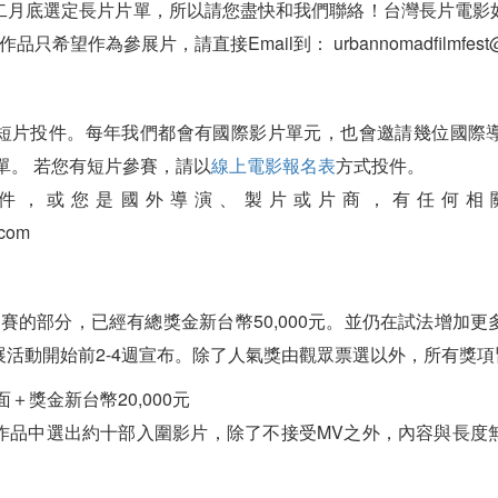
二月底選定長片片單，所以請您盡快和我們聯絡！台灣長片電影
只希望作為參展片，請直接Email到： urbannomadfilmfest@g
短片投件。每年我們都會有國際影片單元，也會邀請幾位國際
片單。 若您有短片參賽，請以
線上電影報名表
方式投件。
，或您是國外導演、製片或片商，有任何相關問題
.com
賽的部分，已經有總獎金新台幣50,000元。並仍在試法增加
活動開始前2-4週宣布。除了人氣獎由觀眾票選以外，所有獎
＋獎金新台幣20,000元
作品中選出約十部入圍影片，除了不接受MV之外，內容與長度