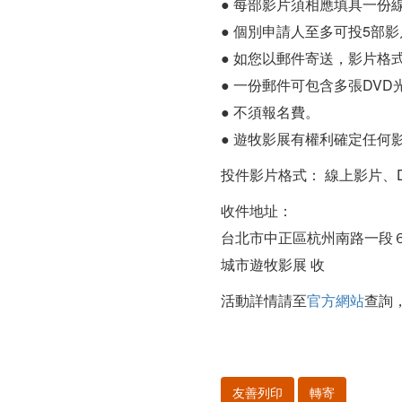
● 每部影片須相應填具一份
● 個別申請人至多可投5部
● 如您以郵件寄送，影片格式應
● 一份郵件可包含多張DVD
● 不須報名費。
● 遊牧影展有權利確定任何
投件影片格式： 線上影片、DVD 
收件地址：
台北市中正區杭州南路一段
城市遊牧影展 收
活動詳情請至
官方網站
查詢
友善列印
轉寄