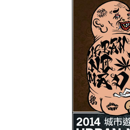
影
展》
徵
件
訊
息