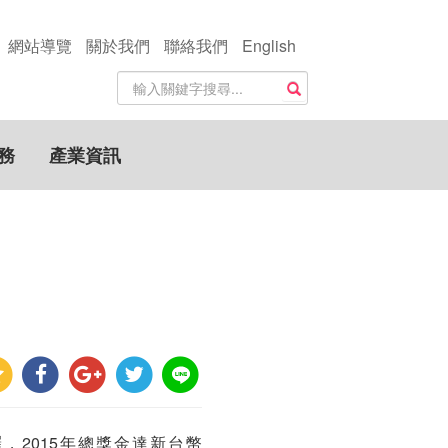
網站導覽
關於我們
聯絡我們
English
站
搜尋
內
搜
尋
務
產業資訊
關
鍵
字
，2015年總獎金達新台幣