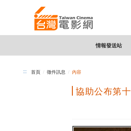
協
跳
到
助
主
公
要
內
布
容
情報發送站
第
十
四
:::
首頁
徵件訊息
內容
屆
協助公布第
《城
市
遊
牧