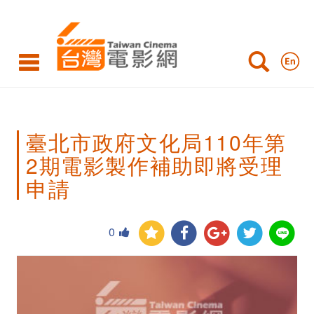
臺
北
市
政
府
臺北市政府文化局110年第
文
2期電影製作補助即將受理
化
申請
局
110
0
年
第
2