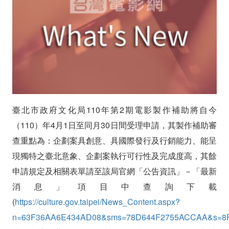
期
電
影
製
作
臺北市政府文化局110年第2期電影製作補助將自今
補
（110）年4月1日至同月30日間受理申請，其製作補助審
助
查重點為：企劃案具創意、具國際發行及行銷能力、能呈
即
現獨特之臺北意象、企劃案執行可行性及完成度高，其餘
申請規定及相關表單請至該局官網「公告資訊」－「最新
將
消息」項目中查詢下載
受
(
https://culture.gov.taipei/News_Content.aspx?
理
n=63F36AA6E434AD08&sms=78D644F2755ACCAA&s=8