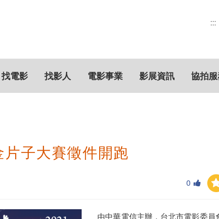
:::
找電影
找影人
電影事業
影展資訊
協拍服
D 金片子大賽徵件開跑
0
由中華電信主辦，台北市電影委員