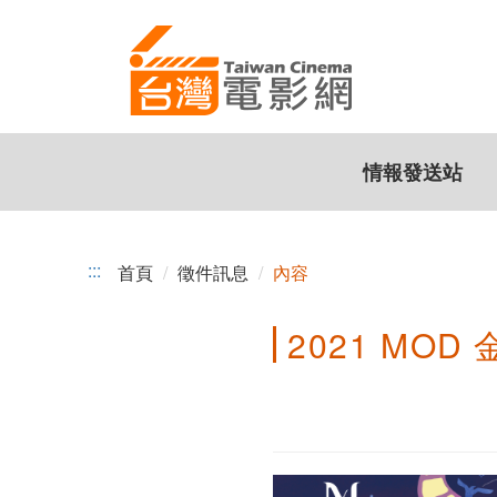
2021
跳
到
MOD
主
金
要
內
片
容
情報發送站
子
大
賽
:::
首頁
徵件訊息
內容
徵
2021 MO
件
開
跑