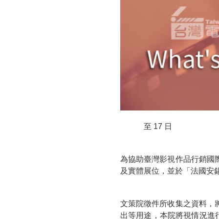
灣
館
聯
合
徵
展
資
至 17 日
訊
為協助臺灣影視作品⾏銷國
及實體展位，並於「法國安
文策院徵件所收集之資料，
出等用途，本院將視情況進行