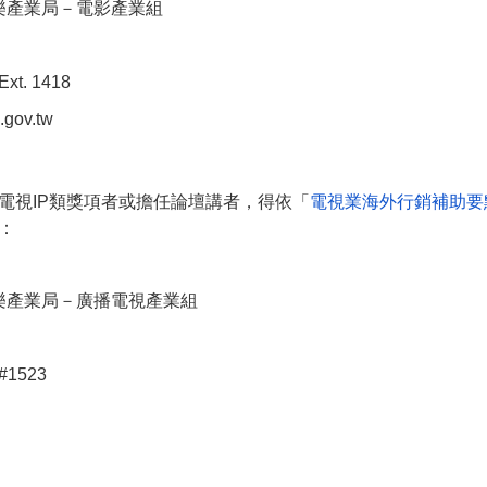
樂產業局－電影產業組
xt. 1418
.gov.tw
電視IP類獎項者或擔任論壇講者，得依「
電視業海外行銷補助要
：
樂產業局－廣播電視產業組
#1523