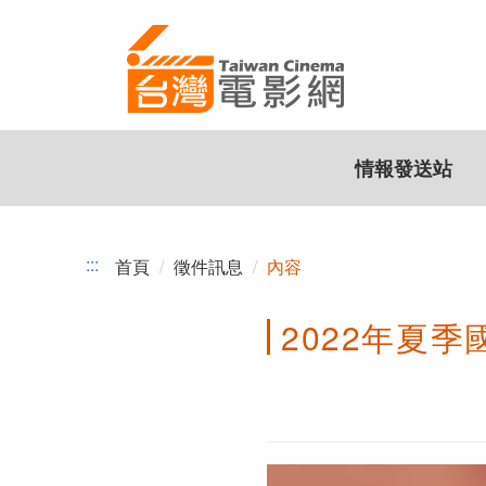
2022
跳
到
年
主
夏
要
內
季
容
情報發送站
國
際
影
:::
首頁
徵件訊息
內容
視
2022年夏
市
場
展
臺