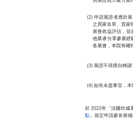
買展證或升級方案
(2) 申請展證者應於
之買家名單、買家
展會效益評估，並
他業者分享參展經
各展會，本院有權
(3) 展證不得擅自
(4) 如有未盡事宜，
於
2022
年「法國坎城
點
」規定申請參參展補