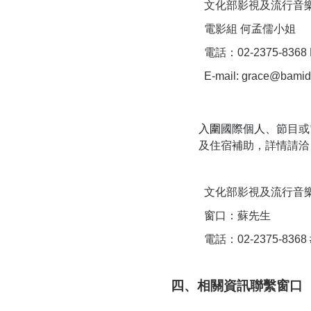
⽂化部影視及流⾏音
電影組 何孟儒小姐
電話：02-2375-8368 E
E-mail: grace@bamid
入
圍
國際個人
、節
目或
及住宿補助，詳情請洽
⽂化部影視及流⾏音
窗口：蘇先生
電話：02-2375-8368 
四、相關資訊聯繫窗口