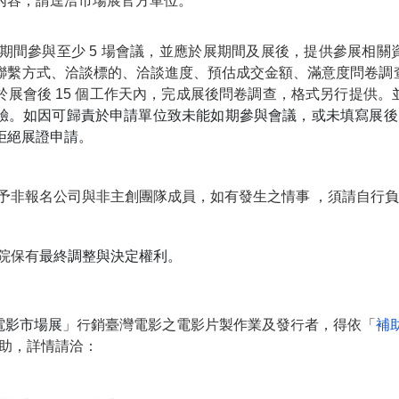
內容，請逕洽市場展官方單位。
展期間參與至少
5
場會議，並應於展期間及展後，提供參展相關
聯繫方式、洽談標的、洽談進度、預估成交金額、滿意度問卷調
於展會後
15
個工作天內，完成展後問卷調查，格式另行提供
。
驗。如因可歸責於申請單位致未能如期參與會議，或未填寫展後
拒絕展證申請。
轉讓予非報名公司與非主創團隊成員，如有發生之情事 ，須請自行
本院保有
最終調整與決定權利。
電影市場展
」行銷臺灣電影之電影片製作業及發行者，得依「
補
助，詳情請洽：