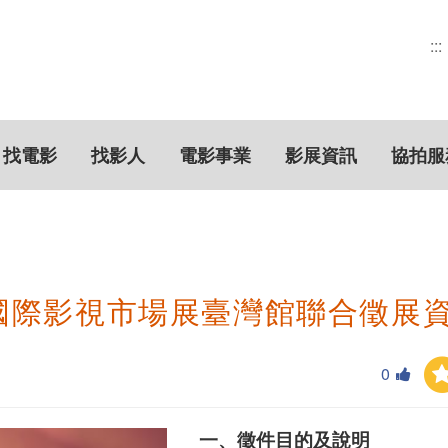
:::
找電影
找影人
電影事業
影展資訊
協拍服
季國際影視市場展臺灣館聯合徵展
0
一、徵件目的及說明