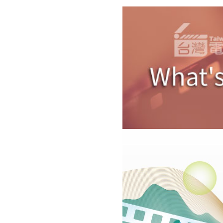
味
～
微
電
影
創
作
獎
徵
選」，
自