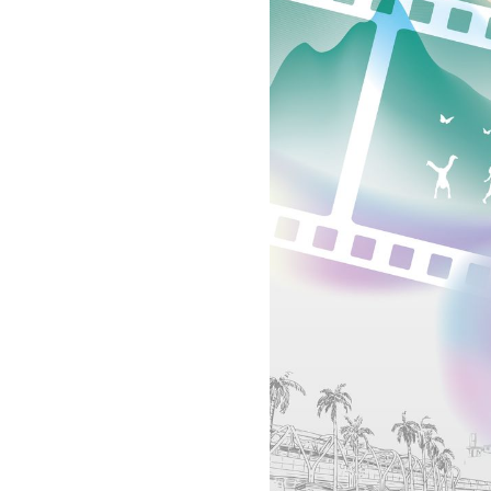
即
日
起
至
111
年
9
月
30
日
止