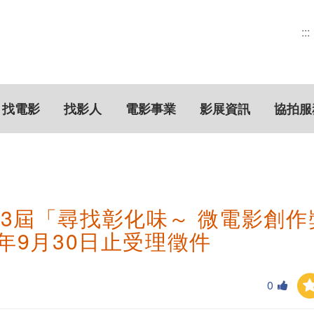
:::
找電影
找影人
電影事業
影展資訊
協拍服
3屆「尋找彰化味～ 微電影創作
1年9月30日止受理徵件
0