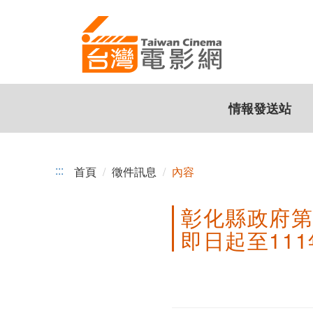
彰
跳
到
化
主
縣
要
內
政
容
情報發送站
府
第
3
:::
首頁
徵件訊息
內容
屆
彰化縣政府第
「尋
即日起至11
找
彰
化