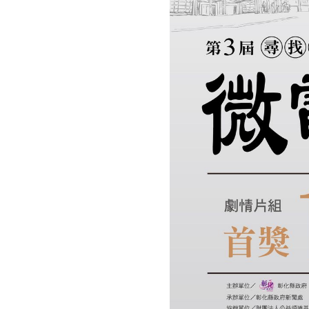
受
理
徵
件