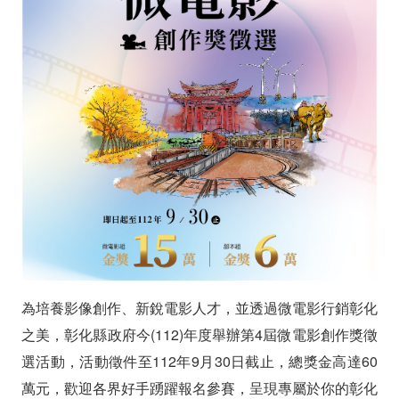
創
作
獎
徵
選」
活
動
火
熱
為培養影像創作、新銳電影人才，並透過微電影行銷彰化
之美，彰化縣政府今(112)年度舉辦第4屆微電影創作獎徵
開
選活動，活動徵件至112年9月30日截止，總獎金高達60
跑
萬元，歡迎各界好手踴躍報名參賽，呈現專屬於你的彰化