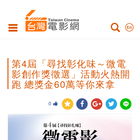
第
4
屆
「尋
找
第4屆「尋找彰化味～微電
彰
影創作獎徵選」活動火熱開
化
跑 總獎金60萬等你來拿
味
～
0
微
電
影