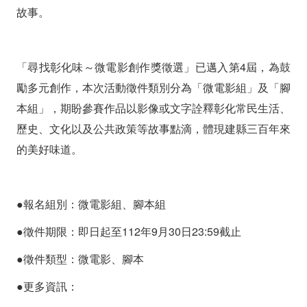
總
故事。
獎
金
「尋找彰化味～微電影創作獎徵選」已邁入第4屆，為鼓
60
勵多元創作，本次活動徵件類別分為「微電影組」及「腳
本組」，期盼參賽作品以影像或文字詮釋彰化常民生活、
萬
歷史、文化以及公共政策等故事點滴，體現建縣三百年來
等
的美好味道。
你
來
●報名組別：微電影組、腳本組
拿
●徵件期限：即日起至112年9月30日23:59截止
●徵件類型：微電影、腳本
●更多資訊：