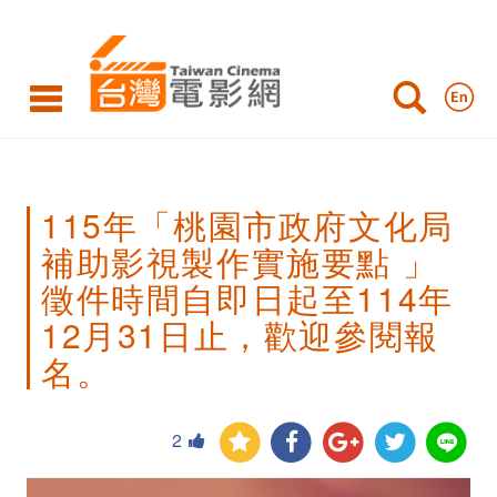
115
年
「桃
園
市
115年「桃園市政府文化局
政
補助影視製作實施要點 」
府
徵件時間自即日起至114年
文
12月31日止，歡迎參閱報
化
名。
局
補
2
助