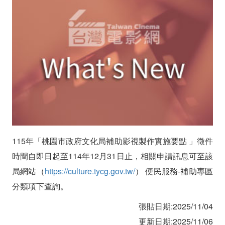
影
視
製
作
實
施
要
115年「桃園市政府文化局補助影視製作實施要點 」徵件
點
時間自即日起至114年12月31日止，相關申請訊息可至該
」
局網站（
https://culture.tycg.gov.tw/
） 便民服務-補助專區
分類項下查詢。
徵
張貼日期:2025/11/04
件
更新日期:2025/11/06