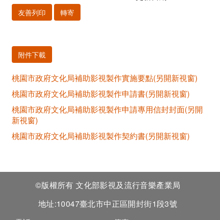
時
友善列印
轉寄
間
自
附件下載
即
桃園市政府文化局補助影視製作實施要點(另開新視窗)
日
桃園市政府文化局補助影視製作申請書(另開新視窗)
起
桃園市政府文化局補助影視製作申請專用信封封面(另開
至
新視窗)
桃園市政府文化局補助影視製作契約書(另開新視窗)
114
年
12
©版權所有 文化部影視及流行音樂產業局
月
地址:10047臺北市中正區開封街1段3號