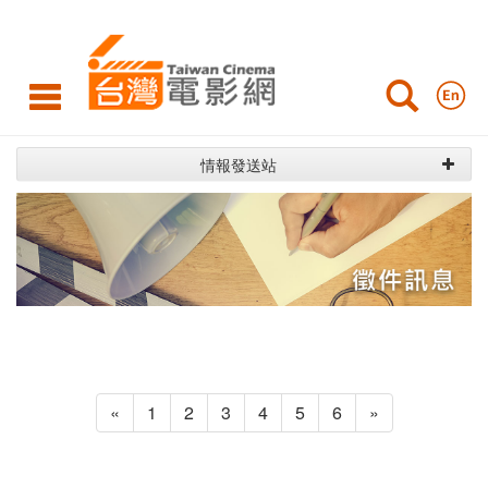
台
灣
電
影
情報發送站
網
«
1
2
3
4
5
6
»