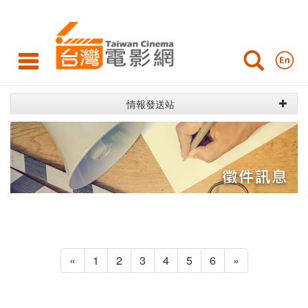
台
灣
電
影
情報發送站
網
«
1
2
3
4
5
6
»