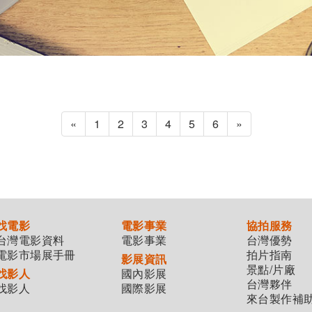
«
1
2
3
4
5
6
»
找電影
電影事業
協拍服務
台灣電影資料
電影事業
台灣優勢
電影市場展手冊
拍片指南
影展資訊
景點/片廠
找影人
國內影展
台灣夥伴
找影人
國際影展
來台製作補