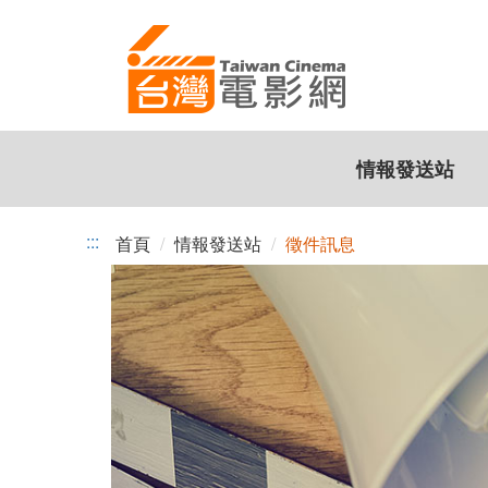
台
跳
到
灣
主
電
要
內
影
容
情報發送站
網
:::
首頁
情報發送站
徵件訊息