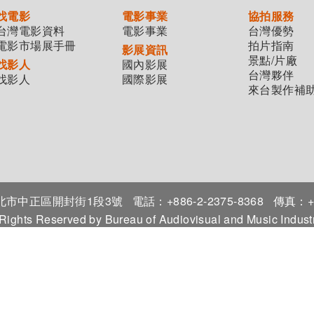
找電影
電影事業
協拍服務
台灣電影資料
電影事業
台灣優勢
電影市場展手冊
拍片指南
影展資訊
景點/片廠
找影人
國內影展
台灣夥伴
找影人
國際影展
來台製作補
7臺北市中正區開封街1段3號
電話：+886-2-2375-8368
傳真：+8
 Rights Reserved by Bureau of Audiovisual and Music Indu