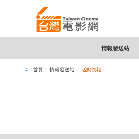
活
跳
到
動
主
快
要
內
報
容
情報發送站
:::
首頁
情報發送站
活動快報
活
動
快
報