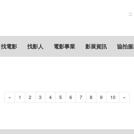
:::
找電影
找影人
電影事業
影展資訊
協拍服
«
1
2
3
4
5
6
7
8
9
10
»