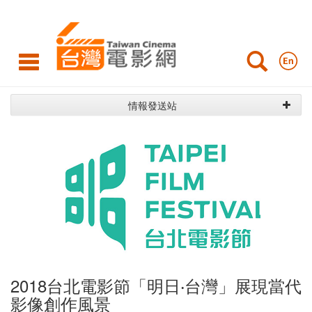
活
動
快
報
情報發送站
活
動
快
報
2018台北電影節「明日‧台灣」展現當代
影像創作風景