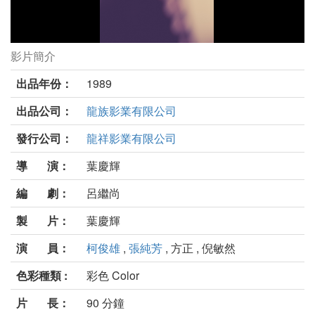
影片簡介
小小兔當兵劇照
出品年份：
1989
出品公司：
龍族影業有限公司
發行公司：
龍祥影業有限公司
導 演：
葉慶輝
編 劇：
呂繼尚
製 片：
葉慶輝
演 員：
柯俊雄
,
張純芳
, 方正 , 倪敏然
色彩種類 :
彩色 Color
片 長：
90 分鐘