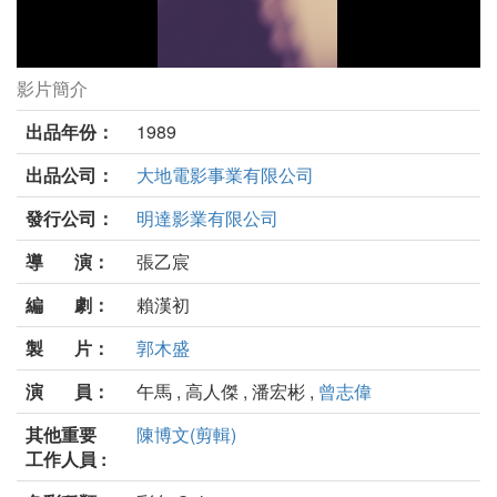
影片簡介
老少五個半劇照
出品年份：
1989
出品公司：
大地電影事業有限公司
發行公司：
明達影業有限公司
導 演：
張乙宸
編 劇：
賴漢初
製 片：
郭木盛
演 員：
午馬 , 高人傑 , 潘宏彬 ,
曾志偉
其他重要
陳博文(剪輯)
工作人員 :