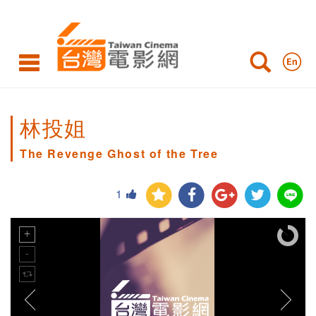
林投姐
The Revenge Ghost of the Tree
1