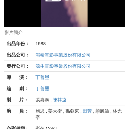
影片簡介
林投姐劇照
出品年份：
1988
出品公司：
鴻泰電影事業股份有限公司
發行公司：
源生電影事業股份有限公司
導 演：
丁善璽
編 劇：
丁善璽
製 片：
張嘉泰 ,
陳其遠
演 員：
施思 , 姜大衛 , 孫亞東 ,
田豐
, 顏鳳嬌 , 林光
寧
色彩種類 :
彩色 Color