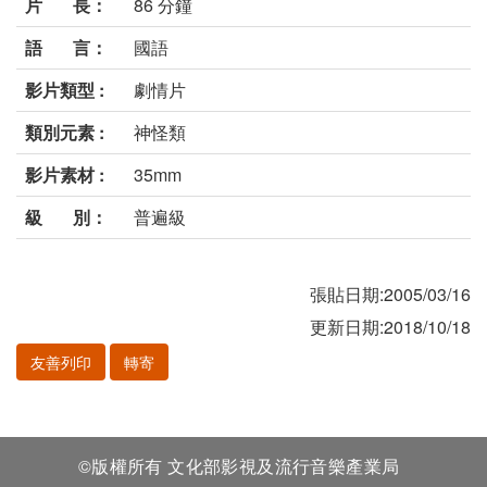
片 長：
86 分鐘
語 言：
國語
影片類型 :
劇情片
類別元素 :
神怪類
影片素材 :
35mm
級 別：
普遍級
張貼日期:2005/03/16
更新日期:2018/10/18
友善列印
轉寄
©版權所有 文化部影視及流行音樂產業局