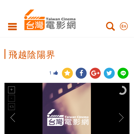
飛越陰陽界
1