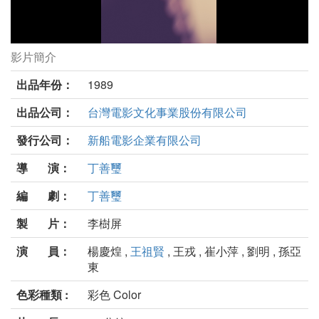
影片簡介
飛越陰陽界劇照
出品年份：
1989
出品公司：
台灣電影文化事業股份有限公司
發行公司：
新船電影企業有限公司
導 演：
丁善璽
編 劇：
丁善璽
製 片：
李樹屏
演 員：
楊慶煌 ,
王祖賢
, 王戎 , 崔小萍 , 劉明 , 孫亞
東
色彩種類 :
彩色 Color