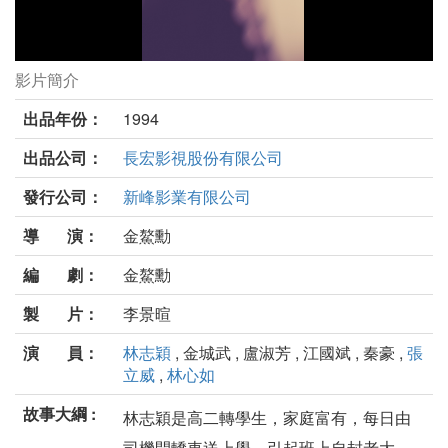
影片簡介
校園敢死隊劇照
出品年份：
1994
出品公司：
長宏影視股份有限公司
發行公司：
新峰影業有限公司
導 演：
金鰲勳
編 劇：
金鰲勳
製 片：
李景暄
演 員：
林志穎
, 金城武 , 盧淑芳 , 江國斌 , 秦豪 ,
張
立威
,
林心如
故事大綱 :
林志穎是高二轉學生，家庭富有，每日由
司機開轎車送上學，引起班上自封老大