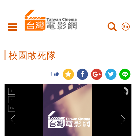
校園敢死隊
1