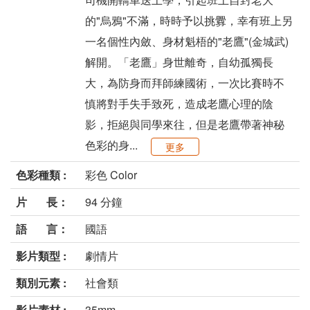
的"烏鴉"不滿，時時予以挑釁，幸有班上另
一名個性內斂、身材魁梧的"老鷹"(金城武)
解開。「老鷹」身世離奇，自幼孤獨長
大，為防身而拜師練國術，一次比賽時不
慎將對手失手致死，造成老鷹心理的陰
影，拒絕與同學來往，但是老鷹帶著神秘
色彩的身...
更多
色彩種類 :
彩色 Color
片 長：
94 分鐘
語 言：
國語
影片類型 :
劇情片
類別元素 :
社會類
影片素材 :
35mm