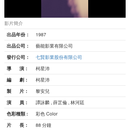
影片簡介
愛情陷阱劇照
出品年份：
1987
出品公司：
藝能影業有限公司
發行公司：
七賢影業股份有限公司
導 演：
柯星沛
編 劇：
柯星沛
製 片：
黎安兒
演 員：
譚詠麟 , 薛芷倫 , 林河廷
色彩種類 :
彩色 Color
片 長：
88 分鐘