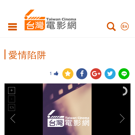
愛情陷阱
1