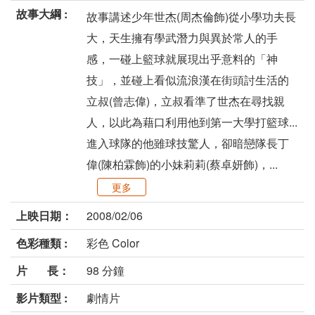
故事大綱 :
故事講述少年世杰(周杰倫飾)從小學功夫長
大，天生擁有學武潛力與異於常人的手
感，一碰上籃球就展現出乎意料的「神
技」，並碰上看似流浪漢在街頭討生活的
立叔(曾志偉)，立叔看準了世杰在尋找親
人，以此為藉口利用他到第一大學打籃球...
進入球隊的他雖球技驚人，卻暗戀隊長丁
偉(陳柏霖飾)的小妹莉莉(蔡卓妍飾)，...
更多
上映日期：
2008/02/06
色彩種類 :
彩色 Color
片 長：
98 分鐘
影片類型 :
劇情片