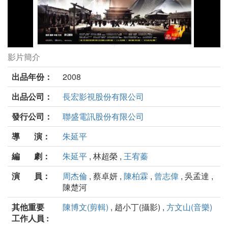
影片簡介
功夫灌籃劇照
出品年份：
2008
出品公司：
長宏影視股份有限公司
發行公司：
聯盛電訊股份有限公司
導 演：
朱延平
編 劇：
朱延平
, 林超榮 ,
王宥蓁
演 員：
周杰倫
, 蔡卓妍 ,
陳柏霖
,
曾志偉
, 吳孟達 ,
陳楚河
其他重要
陳博文(剪輯)
, 趙小丁(攝影) ,
方文山(音樂)
工作人員 :