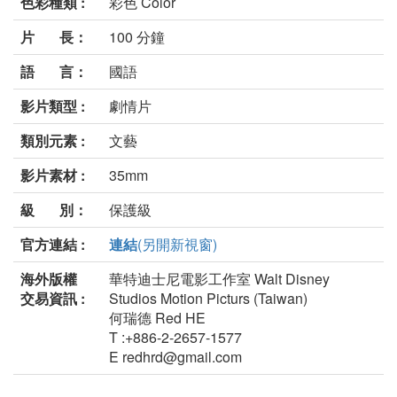
色彩種類 :
彩色 Color
片 長：
100 分鐘
語 言：
國語
影片類型 :
劇情片
類別元素 :
文藝
影片素材 :
35mm
級 別：
保護級
官方連結 :
連結
(另開新視窗)
海外版權
華特迪士尼電影工作室 Walt Disney
交易資訊 :
Studios Motion Picturs (Taiwan)
何瑞德 Red HE
T :+886-2-2657-1577
E redhrd@gmail.com