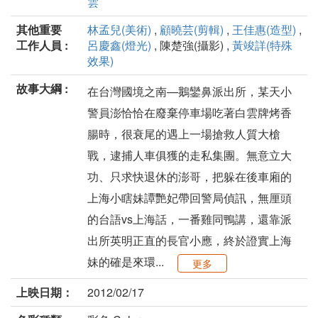
雲
其他重要
林孟兒(美術)
,
顧曉芸(剪輯)
,
王佳惠(造型)
,
工作人員 :
呂慶鑫(燈光)
, 陳楚強(攝影) ,
黃竣詳(特殊
效果)
故事大綱 :
在台灣國境之南—鵝鑾鼻派出所，某天小
警員澎恰恰在廢棄停車場吃著白雲牌烤香
腸時，很衰尾的遇上一場搶救人質大槍
戰，逮捕人車俱獲的走私集團。無意立大
功、只求快退休的澎哥，把躲在後車廂的
上海小瞎妹譚艷妃帶回警局偵訊，無厘頭
的台語vs上海話，一番雞同鴨講，還靠派
出所英明正直的長官小應，終於證實上海
妹的確是來環...
更多
上映日期：
2012/02/17