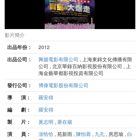
影片簡介
寶島大爆走劇照
出品年份：
2012
出品公司：
興揚電影有限公司
, 上海東錦文化傳播有限
公司 , 北京華錄百納影視股份有限公司 , 上
海金藝華都影視投資有限公司
發行公司：
博偉電影股份有限公司
導 演：
羅安得
編 劇：
羅安得
製 片：
黃志明
,
唐在揚
演 員：
澎恰恰
, 苑新雨 ,
陳怡蓉
,
九孔
, 房思瑜 ,
白