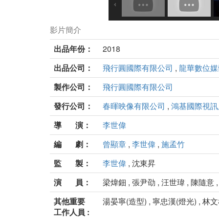
影片簡介
出品年份：
2018
出品公司：
飛行圓國際有限公司
,
龍華數位媒
製作公司：
飛行圓國際有限公司
發行公司：
春暉映像有限公司
,
鴻基國際視訊
導 演：
李世偉
編 劇：
曾顯章
,
李世偉
,
施孟竹
監 製：
李世偉
, 沈東昇
演 員：
梁煒鈿 , 張尹劭 , 汪世瑋 , 陳隨意 
其他重要
湯晏寧(造型) , 寧忠漢(燈光) , 林文
工作人員 :