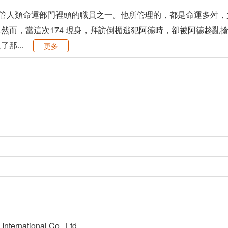
掌管人類命運部門裡頭的職員之一。他所管理的，都是命運多舛，負
然而，當這次174 現身，拜訪倒楣逃犯阿德時，卻被阿德趁亂
那...
更多
rnational Co., Ltd.