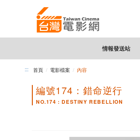
跳
到
主
要
內
容
情報發送站
:::
首頁
電影檔案
內容
編號174：錯命逆行
NO.174 : DESTINY REBELLION