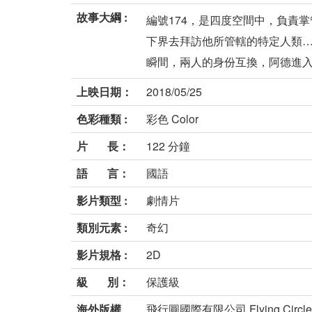
故事大綱 :
編號174，是四度空間中，負責
下界去拜訪他所管轄的特定人類…
瞬間，兩人的身份互換，阿德進入了
上映日期：
2018/05/25
色彩種類 :
彩色 Color
片 長：
122 分鐘
語 言：
國語
影片類型 :
劇情片
類別元素 :
奇幻
影片規格 :
2D
級 別：
保護級
海外版權
飛行圓國際有限公司 Flying Circle Inte