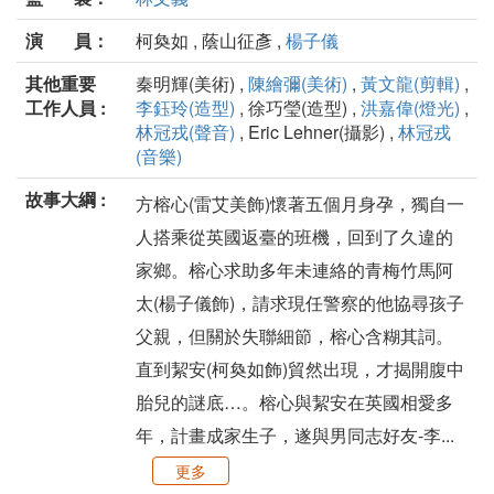
演 員：
柯奐如 , 蔭山征彥 ,
楊子儀
其他重要
秦明輝(美術) ,
陳繪彌(美術)
,
黃文龍(剪輯)
,
工作人員 :
李鈺玲(造型)
, 徐巧瑩(造型) ,
洪嘉偉(燈光)
,
林冠戎(聲音)
, Eric Lehner(攝影) ,
林冠戎
(音樂)
故事大綱 :
方榕心(雷艾美飾)懷著五個月身孕，獨自一
人搭乘從英國返臺的班機，回到了久違的
家鄉。榕心求助多年未連絡的青梅竹馬阿
太(楊子儀飾)，請求現任警察的他協尋孩子
父親，但關於失聯細節，榕心含糊其詞。
直到絜安(柯奐如飾)貿然出現，才揭開腹中
胎兒的謎底…。榕心與絜安在英國相愛多
年，計畫成家生子，遂與男同志好友-李...
更多