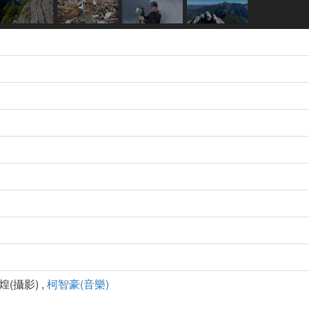
煌(攝影) ,
柯智豪(音樂)