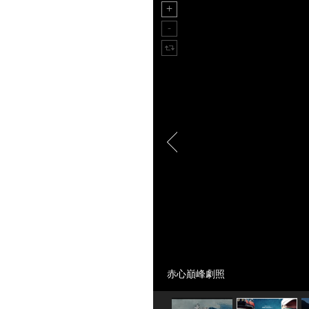
赤心巔峰劇照