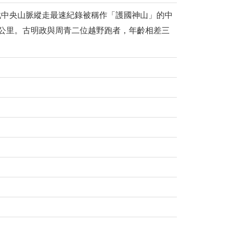
戰中央山脈縱走最速紀錄被稱作「護國神山」的中
00公里。古明政與周青二位越野跑者，年齡相差三