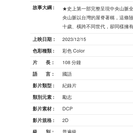
故事大綱 :
★史上第一部完整呈現中央山脈
央山脈以台灣的屋脊著稱，這條險
十歲、橫跨不同世代，卻同樣擁有挑
上映日期：
2023/12/15
色彩種類 :
彩色 Color
片 長：
108 分鐘
語 言：
國語
影片類型 :
紀錄片
類別元素 :
勵志
影片素材 :
DCP
影片規格 :
2D
級 別：
普遍級