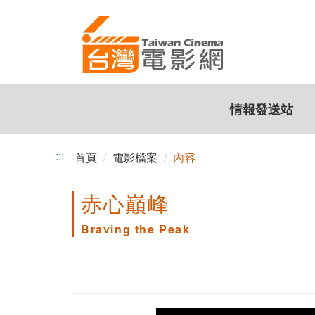
跳
到
主
要
內
容
情報發送站
:::
首頁
電影檔案
內容
赤心巔峰
Braving the Peak