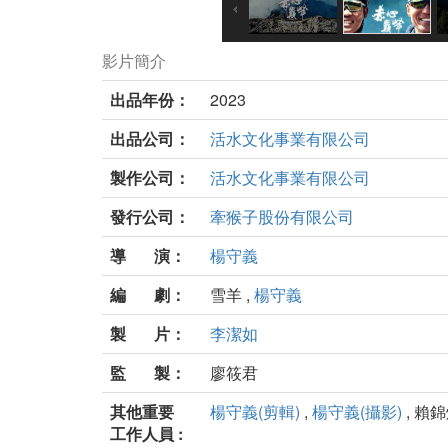
影片簡介
出品年份：
2023
出品公司：
活水文化事業有限公司
製作公司：
活水文化事業有限公司
發行公司：
牽猴子股份有限公司
導 演：
楊守義
編 劇：
雪羊 ,
楊守義
製 片：
李潔如
監 製：
廖筱君
其他重要
楊守義(剪輯)
,
楊守義(攝影)
, 賴錦
工作人員 :