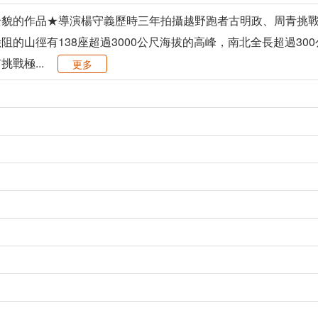
全貌的作品★導演楊守義歷時三年拍攝越野跑者古明政、周青挑
阻的山徑有138座超過3000公尺海拔的高峰，南北全長超過3
戰極...
更多