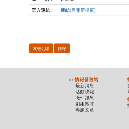
官方連結 :
連結
(另開新視窗)
友善列印
轉寄
:::
情報發送站
最新消息
活動快報
徵件訊息
劇組徵才
專題文章