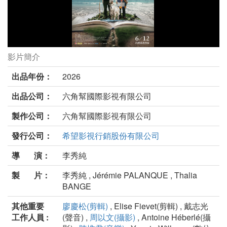
影片簡介
為一切人，成為一切劇照
出品年份：
2026
出品公司：
六角幫國際影視有限公司
製作公司：
六角幫國際影視有限公司
發行公司：
希望影視行銷股份有限公司
導 演：
李秀純
製 片：
李秀純 , Jérémie PALANQUE , Thalia
BANGE
其他重要
廖慶松(剪輯)
, Elise Fievet(剪輯) , 戴志光
工作人員 :
(聲音) ,
周以文(攝影)
, Antoine Héberlé(攝