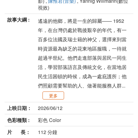
影) ,
陳惟君(音樂)
, Yannig Willmann(數位
視效)
故事大綱 :
遙遠的他鄉，將是一生的歸屬—— 1952
年，在台灣仍處於戰後艱辛的年代，有一
百多位法國及瑞士籍的神父，選擇來到當
時資源最為缺乏的花東地區服職，一待就
超過半世紀。他們走進部落與居民一同生
活，學習部落語言及傳統文化，在當地居
民生活困頓的時候，成為一處庇護所；他
們照顧需要幫助的人、做著能服務人群...
更多
上映日期：
2026/06/12
色彩種類 :
彩色 Color
片 長：
112 分鐘