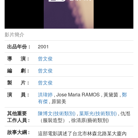
影片簡介
愛我在今宵劇照
出品年份：
2001
導 演：
曾文俊
編 劇：
曾文俊
製 片：
曾文俊
演 員：
洪瑋婷
, Jose Maria RAMOS , 黃黛茵 ,
鄭
有傑
, 原留美
其他重要
陳博文(技術類別)
,
葉斯光(技術類別)
, 仇湉
工作人員 :
（服裝造型） , 徐清原(藝術類別)
故事大綱 :
這部電影講述了台北市林森北路某大廈內