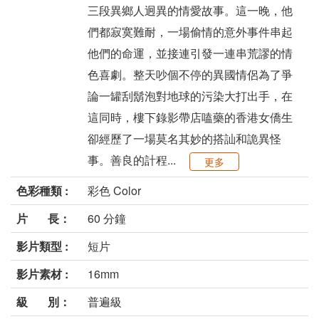
三段異鄉人迥異的情愛故事。這一晚，他
們都寂寞難耐，一場偷情的意外事件串起
他們的命運，並接連引發一連串荒謬的情
色喜劇。整天吵個不停的異國情侶為了爭
論一罐刮鬍泡對地球的污染大打出手，在
這同時，樓下錄影帶店嗑藥的香港女僑生
卻經歷了一場莫名其妙的搭訕和詭異怪
事。善良的計程...
更多
色彩種類 :
彩色 Color
片 長：
60 分鐘
影片類型 :
短片
影片素材 :
16mm
級 別：
普遍級