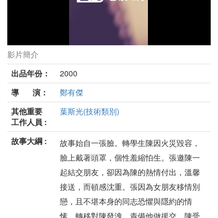
影片簡介
私顏劇照
出品年份：
2000
導 演：
鄭有傑
其他重要
葉斯光(技術類別)
工作人員 :
故事大綱 :
故事始自一張臉。轉學生陳因火災毀容，
臉上戴著頭罩，個性羞縮怕生。張邀陳一
起結交朋友，卻因為陳的熱情付出，溫馨
接送，而頓感沈重。張因為女朋友移情別
戀，且不堪本身的同志恐懼與隱約的情
愫，轉移對陳發洩，責備他做援交。陳受