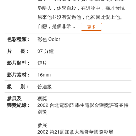
辱離去，休學自殺，在遺物中，張才發現
原來他並沒有愛過他，他卻因此愛上他。
自戀，是個非常...
更多
色彩種類 :
彩色 Color
片 長：
37 分鐘
影片類型 :
短片
影片素材 :
16mm
級 別：
普遍級
參展及
獲獎
獲獎紀錄 :
2002 台北電影節 學生電影金獅獎評審團特
別獎
參展
2002 第21屆加拿大溫哥華國際影展