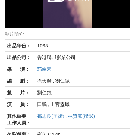
影片簡介
一代劍王劇照
出品年份：
1968
出品公司：
香港聯邦影業公司
導 演：
郭南宏
編 劇：
徐天榮 , 劉仁錕
製 片：
劉仁錕
演 員：
田鵬 , 上官靈鳳
其他重要
鄒志良(美術)
,
林贊庭(攝影)
工作人員 :
色彩種類 :
彩色 Color