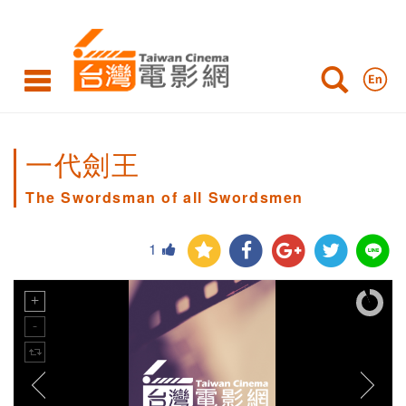
一代劍王
The Swordsman of all Swordsmen
1