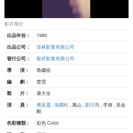
影片簡介
一溪流水劇照
出品年份：
1980
出品公司：
佳林影業有限公司
發行公司：
龍祥影業有限公司
導 演：
魯繼祖
編 劇：
楚雲
製 片：
康大全
演 員：
應采靈
,
張國柱
, 萬山 ,
劉引商
, 李偉 , 吳金
剛
色彩種類 :
彩色 Color