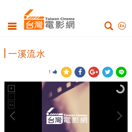
一溪流水
1