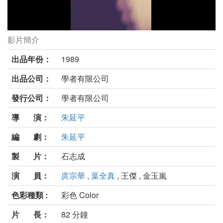
影片簡介
七匹狼Ⅱ劇照
出品年份：
1989
出品公司：
學者有限公司
發行公司：
學者有限公司
導 演：
朱延平
編 劇：
朱延平
製 片：
石志成
演 員：
庹宗華
,
葉全真
, 王傑 , 金玉嵐
色彩種類 :
彩色 Color
片 長：
82 分鐘