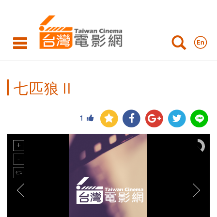
七匹狼Ⅱ
1