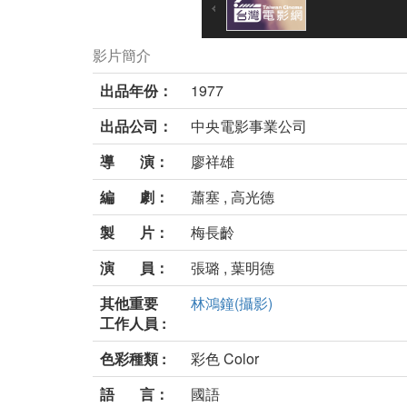
影片簡介
出品年份：
1977
出品公司：
中央電影事業公司
導 演：
廖祥雄
編 劇：
蕭塞 , 高光德
製 片：
梅長齡
演 員：
張璐 , 葉明德
其他重要
林鴻鐘(攝影)
工作人員 :
色彩種類 :
彩色 Color
語 言：
國語