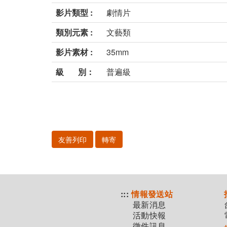
影片類型 :
劇情片
類別元素 :
文藝類
影片素材 :
35mm
級 別：
普遍級
友善列印
轉寄
:::
情報發送站
最新消息
活動快報
徵件訊息