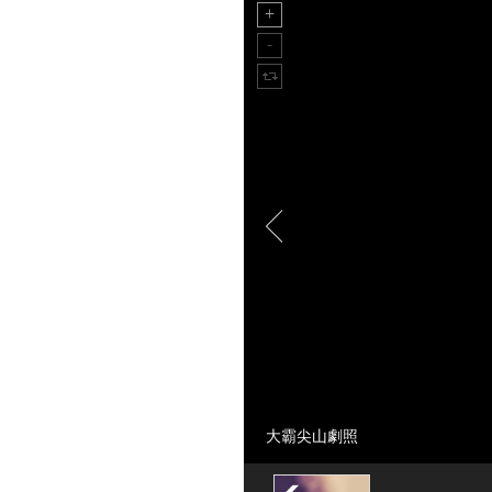
大霸尖山劇照