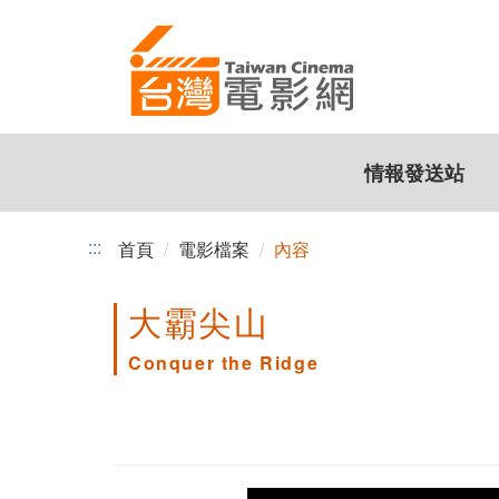
跳
到
主
要
內
容
情報發送站
:::
首頁
電影檔案
內容
大霸尖山
Conquer the Ridge