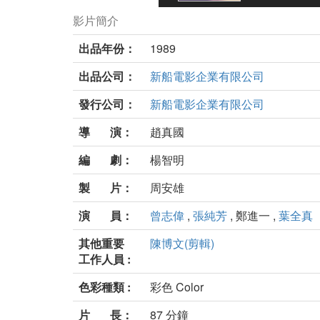
影片簡介
出品年份：
1989
出品公司：
新船電影企業有限公司
發行公司：
新船電影企業有限公司
導 演：
趙真國
編 劇：
楊智明
製 片：
周安雄
演 員：
曾志偉
,
張純芳
, 鄭進一 ,
葉全真
其他重要
陳博文(剪輯)
工作人員 :
色彩種類 :
彩色 Color
片 長：
87 分鐘