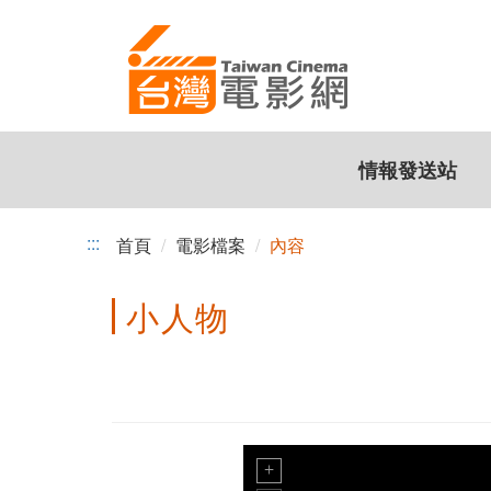
跳
到
主
要
內
容
情報發送站
:::
首頁
電影檔案
內容
小人物