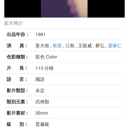
影片簡介
少林五祖劇照
出品年份：
1981
演 員：
姜大衛 ,
狄龍
, 江島 , 王龍威 , 蔡弘 ,
梁家仁
色彩種類 :
彩色 Color
片 長：
113 分鐘
語 言：
國語
影片類型 :
未定
類別元素 :
武俠類
影片素材 :
35mm
級 別：
普遍級