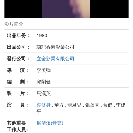
影片簡介
未婚媽媽劇照
出品年份：
1980
出品公司：
謙記香港影業公司
發行公司：
立全影業有限公司
導 演：
李美彌
編 劇：
邱剛健
製 片：
馬漢英
演 員：
梁修身
, 華方 , 龍君兒 , 張盈真 , 曹健 , 李建
平
其他重要
翁清溪(音樂)
工作人員 :