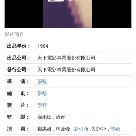
影片簡介
玉卿嫂劇照
出品年份：
1984
出品公司：
天下電影事業股份有限公司
發行公司：
天下電影事業股份有限公司
導 演：
張毅
編 劇：
張毅
製 片：
李行
監 製：
張雨田 , 蕭青
演 員：
楊惠姍 , 林鼎峰 ,
劉引商
, 胡翔評 ,
傅娟