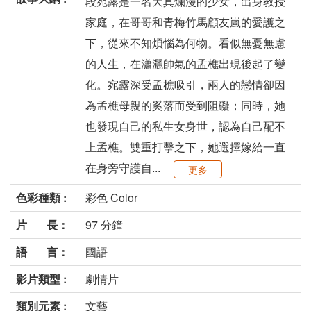
段宛露是一名天真爛漫的少女，出身教授
家庭，在哥哥和青梅竹馬顧友嵐的愛護之
下，從來不知煩惱為何物。看似無憂無慮
的人生，在瀟灑帥氣的孟樵出現後起了變
化。宛露深受孟樵吸引，兩人的戀情卻因
為孟樵母親的奚落而受到阻礙；同時，她
也發現自己的私生女身世，認為自己配不
上孟樵。雙重打擊之下，她選擇嫁給一直
在身旁守護自...
更多
色彩種類 :
彩色 Color
片 長：
97 分鐘
語 言：
國語
影片類型 :
劇情片
類別元素 :
文藝