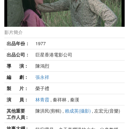
影片簡介
我是一片雲劇照
出品年份：
1977
出品公司：
巨星香港電影公司
導 演：
陳鴻烈
編 劇：
張永祥
製 片：
榮子禮
演 員：
林青霞
, 秦祥林 , 秦漢
其他重要
陳洪民(剪輯) ,
賴成英(攝影)
, 左宏元(音樂)
工作人員 :
故事大綱 :