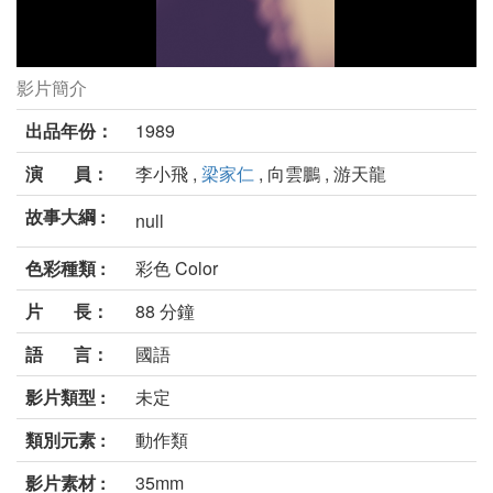
影片簡介
角頭兄弟劇照
出品年份：
1989
演 員：
李小飛 ,
梁家仁
, 向雲鵬 , 游天龍
故事大綱 :
null
色彩種類 :
彩色 Color
片 長：
88 分鐘
語 言：
國語
影片類型 :
未定
類別元素 :
動作類
影片素材 :
35mm