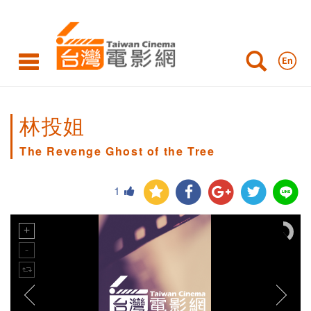
林投姐
The Revenge Ghost of the Tree
1