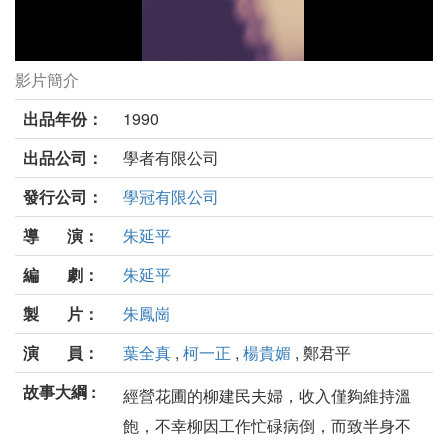
影片簡介
花祭劇照
出品年份：
1990
出品公司：
學者有限公司
發行公司：
學冠有限公司
導 演：
朱延平
編 劇：
朱延平
製 片：
朱鳳崗
演 員：
葉全真
,
柯一正
,
楊貴媚
, 鄭君平
故事大綱 :
經營花圃的柳建民夫婦，收入僅夠維持溫
飽，不幸柳因工作忙碌病倒，而致半身不