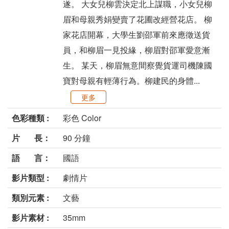
遂。 大女兒柳雲決定北上謀職，小女兒柳
眉和母親秀娟變賣了花圃改經營花店。 柳
家花店開幕，大學生劉邵軍前來應徵送貨
員，和柳眉一見投緣，柳眉對邵軍愛意漸
生。 某天，柳眉無意間察覺貨運司機陳國
寶對母親有輕薄行為。柳建民的身體...
更多
色彩種類 :
彩色 Color
片 長：
90 分鐘
語 言：
國語
影片類型 :
劇情片
類別元素 :
文藝
影片素材 :
35mm