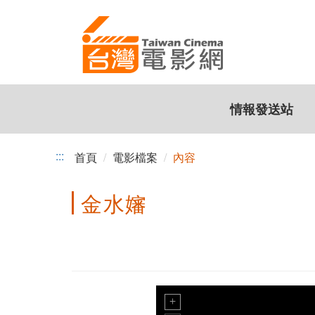
跳
到
主
要
內
容
情報發送站
:::
首頁
電影檔案
內容
金水嬸