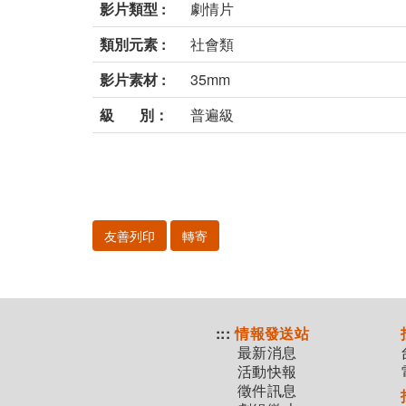
影片類型 :
劇情片
類別元素 :
社會類
影片素材 :
35mm
級 別：
普遍級
友善列印
轉寄
:::
情報發送站
最新消息
活動快報
徵件訊息