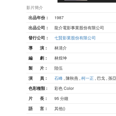
影片簡介
出品年份：
1987
出品公司：
龍介電影事業股份有限公司
發行公司：
七賢影業股份有限公司
導 演：
林清介
編 劇：
林煌坤
製 片：
陸伍
演 員：
石峰
, 陳秋燕 ,
柯一正
, 巴戈 , 孫
色彩種類 :
彩色 Color
片 長：
95 分鐘
語 言：
其他()