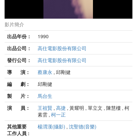
影片簡介
阿嬰劇照
出品年份：
1990
出品公司：
高仕電影股份有限公司
發行公司：
高仕電影股份有限公司
導 演：
蔡康永
, 邱剛健
編 劇：
邱剛健
製 片：
馬台生
演 員：
王祖賢
,
高捷
, 黃耀明 , 單立文 , 陳慧樓 , 柯
素雲 ,
柯一正
其他重要
楊渭漢(攝影)
,
沈聖德(音樂)
工作人員 :