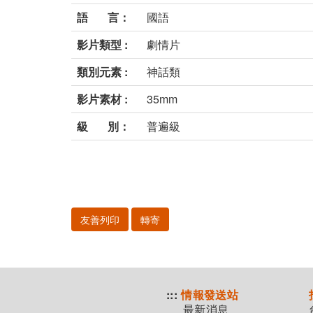
語 言：
國語
影片類型 :
劇情片
類別元素 :
神話類
影片素材 :
35mm
級 別：
普遍級
友善列印
轉寄
:::
情報發送站
最新消息