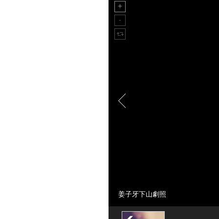
姜子牙下山劇照