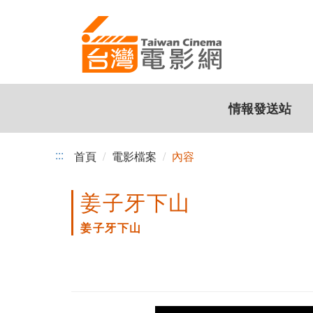
跳
到
主
要
內
容
情報發送站
:::
首頁
電影檔案
內容
姜子牙下山
姜子牙下山