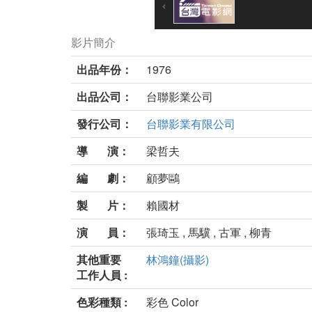
影片簡介
出品年份：
1976
出品公司：
台聯影業公司
發行公司：
台聯影業有限公司
導 演：
梁哲夫
編 劇：
顧夢鷗
製 片：
賴國材
演 員：
張琦玉 , 馬驥 , 古軍 , 柳青
其他重要
林鴻鐘(攝影)
工作人員 :
色彩種類 :
彩色 Color