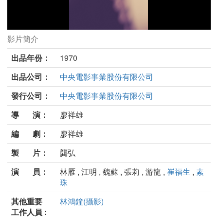
影片簡介
春梅劇照
出品年份：
1970
出品公司：
中央電影事業股份有限公司
發行公司：
中央電影事業股份有限公司
導 演：
廖祥雄
編 劇：
廖祥雄
製 片：
龔弘
演 員：
林雁 , 江明 , 魏蘇 , 張莉 , 游龍 ,
崔福生
,
素
珠
其他重要
林鴻鐘(攝影)
工作人員 :