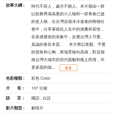
故事大綱 :
時代不容人，歲月不饒人。本片藉由一群
以歌舞秀場為業的小人物和一群青春已逝
的老人物，在台灣這個冰冷速食的唯物社
會中，分享著彼此人生中的滄桑和喜悅，
在喜感通俗的表象中，反應台灣人可愛、
真誠的善良本質。 本片將以客觀、平實
的視角和心胸，將場景移向高雄，對這個
南台灣大城市的現代面貌和風土民情，作
更多面的描...
更多
色彩種類 :
彩色 Color
片 長：
107 分鐘
語 言：
國語 , 台語
影片類型 :
劇情片