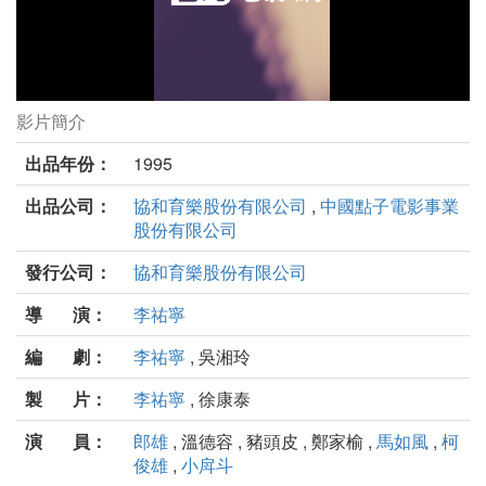
影片簡介
流浪舞台劇照
出品年份：
1995
出品公司：
協和育樂股份有限公司
,
中國點子電影事業
股份有限公司
發行公司：
協和育樂股份有限公司
導 演：
李祐寧
編 劇：
李祐寧
, 吳湘玲
製 片：
李祐寧
, 徐康泰
演 員：
郎雄
, 溫德容 , 豬頭皮 , 鄭家榆 ,
馬如風
,
柯
俊雄
,
小戽斗