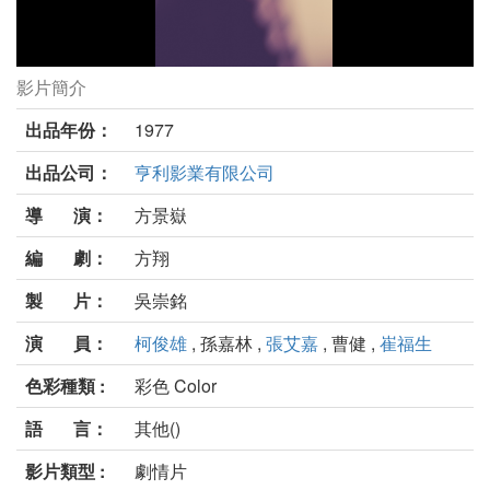
影片簡介
風雨朝陽劇照
出品年份：
1977
出品公司：
亨利影業有限公司
導 演：
方景嶽
編 劇：
方翔
製 片：
吳崇銘
演 員：
柯俊雄
, 孫嘉林 ,
張艾嘉
, 曹健 ,
崔福生
色彩種類 :
彩色 Color
語 言：
其他()
影片類型 :
劇情片