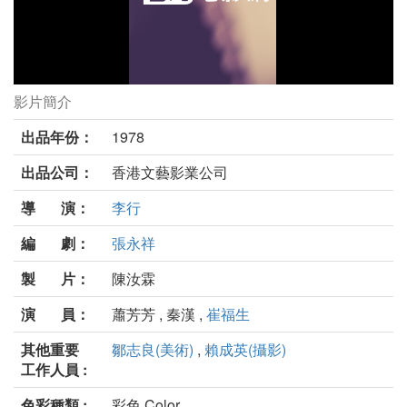
影片簡介
海韻劇照
出品年份：
1978
出品公司：
香港文藝影業公司
導 演：
李行
編 劇：
張永祥
製 片：
陳汝霖
演 員：
蕭芳芳 , 秦漢 ,
崔福生
其他重要
鄒志良(美術)
,
賴成英(攝影)
工作人員 :
色彩種類 :
彩色 Color