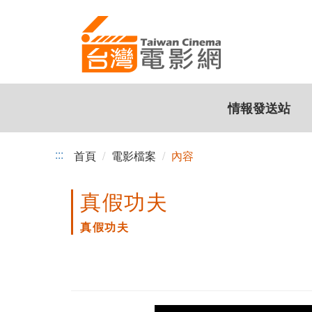
跳
到
主
要
內
容
情報發送站
:::
首頁
電影檔案
內容
真假功夫
真假功夫