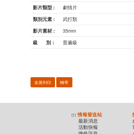
影片類型 :
劇情片
類別元素 :
武打類
影片素材 :
35mm
級 別：
普遍級
友善列印
轉寄
:::
情報發送站
最新消息
活動快報
徵件訊息