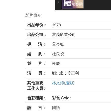
影片簡介
出品年份：
1978
出品公司：
富茂影業公司
導 演：
董今狐
編 劇：
杜良蛟
製 片：
杜慶
演 員：
劉忠良 , 黃正利
其他重要
林文錦(攝影)
工作人員 :
色彩種類 :
彩色 Color
語 言：
國語