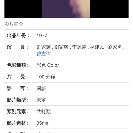
影片簡介
破戒劇照
出品年份：
1977
演 員：
劉家輝 , 劉家榮 , 李麗麗 , 林建民 , 劉家勇 ,
曾志偉
色彩種類 :
彩色 Color
片 長：
100 分鐘
語 言：
國語
影片類型 :
未定
類別元素 :
武打類
影片素材 :
35mm